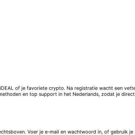
et iDEAL of je favoriete crypto. Na registratie wacht een v
ethoden en top support in het Nederlands, zodat je direct
echtsboven. Voer je e-mail en wachtwoord in, of gebruik j