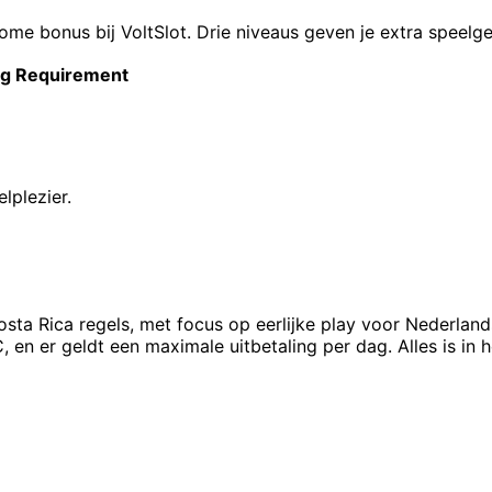
come bonus bij VoltSlot. Drie niveaus geven je extra speelg
g Requirement
lplezier.
osta Rica regels, met focus op eerlijke play voor Nederla
en er geldt een maximale uitbetaling per dag. Alles is in h