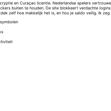
ncryptie en Curaçao licentie. Nederlandse spelers vertrouw
rs buiten te houden. De site blokkeert verdachte logins au
 zelf hoe makkelijk het is, en hou je saldo veilig. Ik zeg a
n symbolen
ks
iviteit