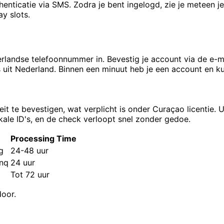
enticatie via SMS. Zodra je bent ingelogd, zie je meteen 
y slots.
rlandse telefoonnummer in. Bevestig je account via de e-mai
rs uit Nederland. Binnen een minuut heb je een account en 
iteit te bevestigen, wat verplicht is onder Curaçao licentie
kale ID's, en de check verloopt snel zonder gedoe.
Processing Time
g
24-48 uur
unq
24 uur
Tot 72 uur
door.