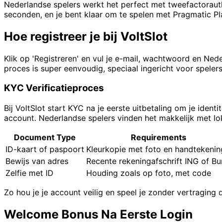
Nederlandse spelers werkt het perfect met tweefactorauth
seconden, en je bent klaar om te spelen met Pragmatic Pla
Hoe registreer je bij VoltSlot
Klik op 'Registreren' en vul je e-mail, wachtwoord en Nede
proces is super eenvoudig, speciaal ingericht voor spele
KYC Verificatieproces
Bij VoltSlot start KYC na je eerste uitbetaling om je ident
account. Nederlandse spelers vinden het makkelijk met lo
Document Type
Requirements
ID-kaart of paspoort
Kleurkopie met foto en handtekenin
Bewijs van adres
Recente rekeningafschrift ING of B
Zelfie met ID
Houding zoals op foto, met code
Zo hou je je account veilig en speel je zonder vertraging 
Welcome Bonus Na Eerste Login