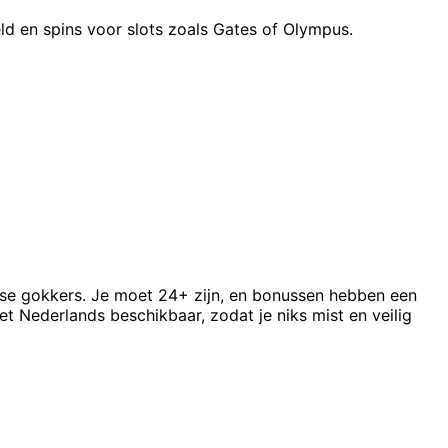
eld en spins voor slots zoals Gates of Olympus.
ndse gokkers. Je moet 24+ zijn, en bonussen hebben een
et Nederlands beschikbaar, zodat je niks mist en veilig